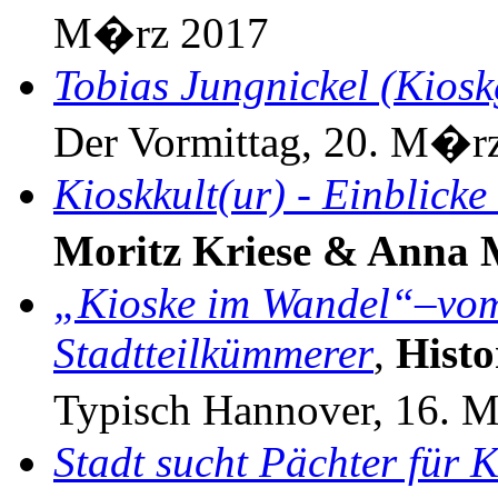
M�rz 2017
Tobias Jungnickel (Kiosk
Der Vormittag, 20. M�r
Kioskkult(ur) - Einblick
Moritz Kriese & Anna
„Kioske im Wandel“–vom 
Stadtteilkümmerer
,
Hist
Typisch Hannover, 16. 
Stadt sucht Pächter für